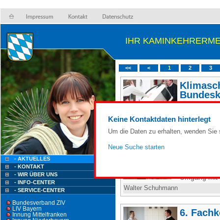
IHR KAMINKEHRERME
<<
<
1
2
3
Klimasc
Bundesk
"Klimaschut
Keine Kontaktdaten hinterlegt
Walter Schuhmann
Um die Daten zu erhalten, wenden Sie s
Hinweis
Neue Suche starten
Sehr ge
- AKTUELLES
- KONTAKT
KAMINKEHRE
- WIR ÜBER UNS
Umgang mit 
- INFO-CENTER
Walter Schuhmann
- SERVICE-CENTER
Bundesverband ZIV
LIV Bayern
6. Fach
Innung Mittelfranken