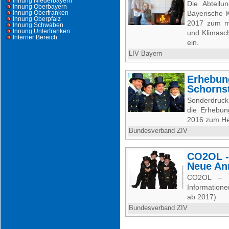
Innung Niederbayern
Die Abteilu
Innung Oberbayern
Innung Oberfranken
Bayerische 
Innung Oberpfalz
2017 zum mi
Innung Schwaben
Innung Unterfranken
und Klimasc
Interner Bereich
ein.
LIV Bayern
Erhebun
Schorns
Sonderdruck
die Erhebun
2016 zum He
Bundesverband ZIV
CO2OL -
Neue An
CO2OL – 
Information
ab 2017)
Bundesverband ZIV