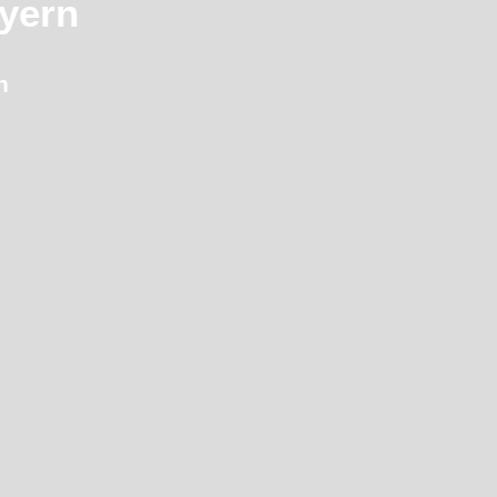
yern
n