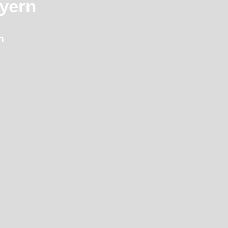
yern
n