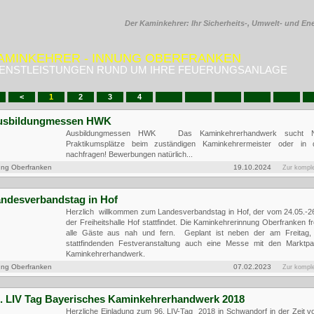
Der Kaminkehrer: Ihr Sicherheits-, Umwelt- und En
AMINKEHRER - INNUNG OBERFRANKEN
IENSTLEISTUNGEN RUND UM IHRE FEUERUNGSANLAGE
<
1
2
3
4
Ausbildungmessen HWK
Ausbildungmessen HWK Das Kaminkehrerhandwerk sucht N
Praktikumsplätze beim zuständigen Kaminkehrermeister oder in 
nachfragen! Bewerbungen natürlich...
ung Oberfranken
19.10.2024
Zur kompl
Landesverbandstag in Hof
Herzlich willkommen zum Landesverbandstag in Hof, der vom 24.05.-26
der Freiheitshalle Hof stattfindet. Die Kaminkehrerinnung Oberfranken fr
alle Gäste aus nah und fern. Geplant ist neben der am Freitag,
stattfindenden Festveranstaltung auch eine Messe mit den Marktp
Kaminkehrerhandwerk.
ung Oberfranken
07.02.2023
Zur kompl
96. LIV Tag Bayerisches Kaminkehrerhandwerk 20