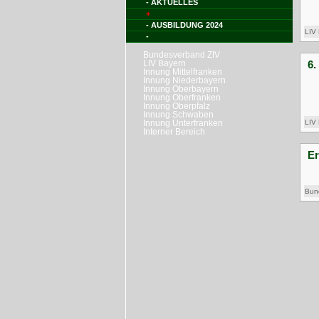
- AKTUELLES
+
- AUSBILDUNG 2024
-
LIV
Bundesverband ZIV
LIV Bayern
Innung Mittelfranken
Innung Niederbayern
Innung Oberbayern
Innung Oberfranken
Innung Oberpfalz
Innung Schwaben
Innung Unterfranken
Interner Bereich
LIV
Bun