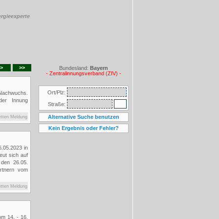
ergieexperte
>
>>
Bundesland:
Bayern
- Zentralinnungsverband (ZIV) -
achwuchs.
der Innung
etten Meldung
.05.2023 in
eut sich auf
 den 26.05.
artnern vom
Ort/Plz:
etten Meldung
Straße:
Alternative Suche benutzen
18
Kein Ergebnis oder Fehler?