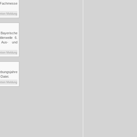
om 14. - 16.
r Fachmesse
etten Meldung
Bayerische
lerweile 6.
s Aus- und
etten Meldung
ebungsjahre
f-Datei.
etten Meldung