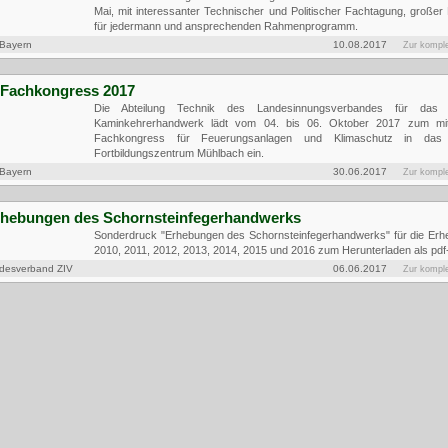
Herzliche Einladung zum 96. LIV-Tag 2018 in Schwandorf in der Zeit v
Mai, mit interessanter Technischer und Politischer Fachtagung, große
für jedermann und ansprechenden Rahmenprogramm.
 Bayern
10.08.2017
Zur kompl
6. Fachkongress 2017
Die Abteilung Technik des Landesinnungsverbandes für das 
Kaminkehrerhandwerk lädt vom 04. bis 06. Oktober 2017 zum mitt
Fachkongress für Feuerungsanlagen und Klimaschutz in da
Fortbildungszentrum Mühlbach ein.
 Bayern
30.06.2017
Zur kompl
Erhebungen des Schornsteinfegerhandwerks
Sonderdruck "Erhebungen des Schornsteinfegerhandwerks" für die Erh
2010, 2011, 2012, 2013, 2014, 2015 und 2016 zum Herunterladen als pd
desverband ZIV
06.06.2017
Zur kompl